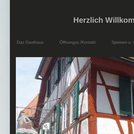
Herzlich Willko
Das Gasthaus
Öffnungsz./Kontakt
Speisen-u.