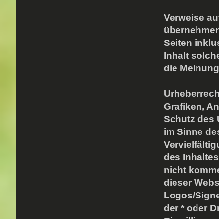
Verweise auf
übernehmen k
Seiten inklu
Inhalt solch
die Meinung 
Urheberrech
Grafiken, A
Schutz des 
im Sinne des
Vervielfält
des Inhaltes
nicht kommer
dieser Webs
Logos/Signe
der * oder D