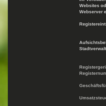
Websites ode
Webserver e
Registereint
Aufsichtsb
Stadtverwal
Registerger
Registernu
Geschäftsfü
Umsatzsteue