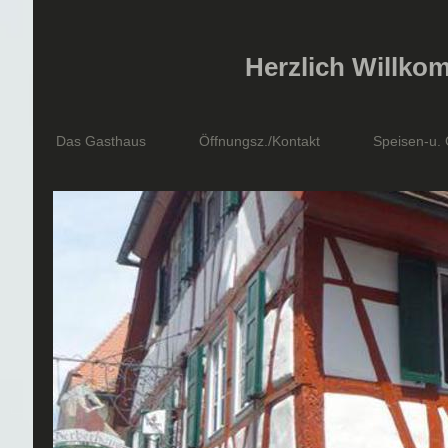
Herzlich Willko
Das Gasthaus
Öffnungsz./Kontakt
Speisen-u.